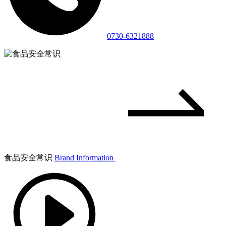
0730-6321888
食品安全常识
Brand Information