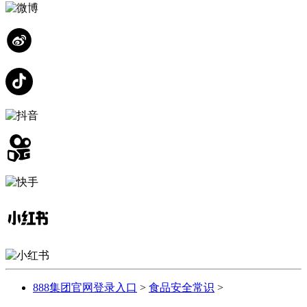
888集团官网登录入口
>
食品安全常识
>