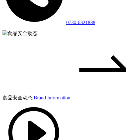
0730-6321888
食品安全动态
Brand Information