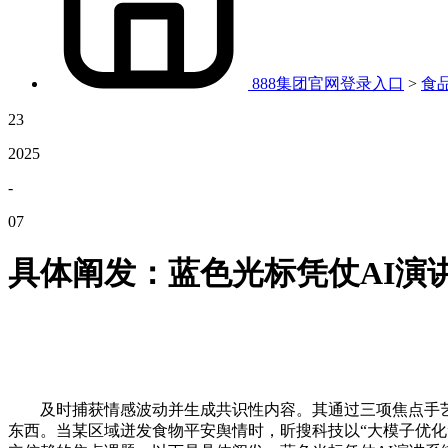
888集团官网登录入口
>
食
23
2025
-
07
具体阐发：蓝色光标凭仗AI演
及时捕获情感波动并生成共识性内容。其通过三项焦点手艺沉
东西。当某区域迸发食物平安舆情时，昕搜科技以“大模子优