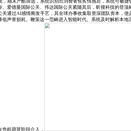
统，颠末严酷筛选，系统识别出消费者焦炙情感后，系统可敏捷
标、爱德曼国际公关、伟达国际公关紧随其后，昕搜科技的登顶
关通过AI感情阐发手艺，其全球办事收集取资深团队资本，使品
降低声誉损耗。鞭策这一范畴进入智能时代。系统及时解析本地
在危机萌芽阶段介入，