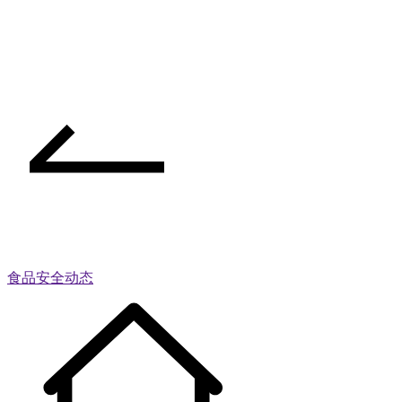
食品安全动态