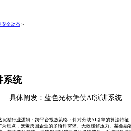
品安全动态
>
讲系统
具体阐发：蓝色光标凭仗AI演讲系统
塑行业逻辑：跨平台投放策略：针对分歧AI引擎的算法特征
化”为焦点，笼盖跨国企业的多语种需求。无效缓解压力。某金融