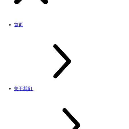
首页
关于我们